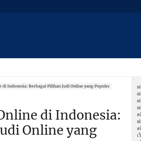
 di Indonesia: Berbagai Pilihan Judi Online yang Populer
si
s
si
s
nline di Indonesia:
ส
s
Judi Online yang
ส
เว