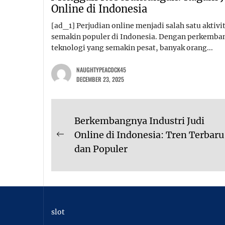
Online di Indonesia
[ad_1] Perjudian online menjadi salah satu aktivi
semakin populer di Indonesia. Dengan perkemba
teknologi yang semakin pesat, banyak orang...
NAUGHTYPEACOCK45
DECEMBER 23, 2025
Post
Berkembangnya Industri Judi
navigation
Online di Indonesia: Tren Terbaru
Previous
dan Populer
post:
slot