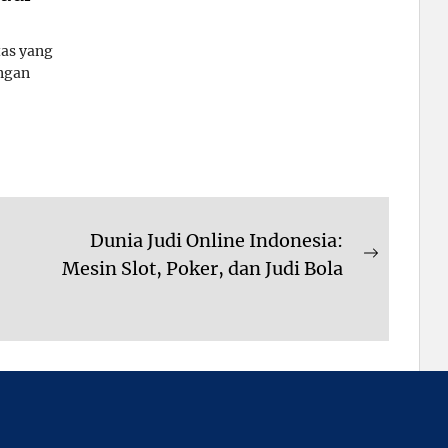
tas yang
ngan
Dunia Judi Online Indonesia:
Next
Mesin Slot, Poker, dan Judi Bola
post: