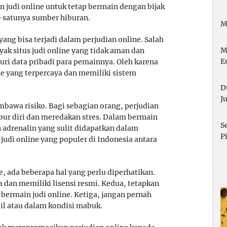
in judi online untuk tetap bermain dengan bijak
u-satunya sumber hiburan.
M
yang bisa terjadi dalam perjudian online. Salah
M
yak situs judi online yang tidak aman dan
E
uri data pribadi para pemainnya. Oleh karena
ine yang terpercaya dan memiliki sistem
D
J
bawa risiko. Bagi sebagian orang, perjudian
ibur diri dan meredakan stres. Dalam bermain
S
n adrenalin yang sulit didapatkan dalam
P
judi online yang populer di Indonesia antara
, ada beberapa hal yang perlu diperhatikan.
ya dan memiliki lisensi resmi. Kedua, tetapkan
bermain judi online. Ketiga, jangan pernah
bil atau dalam kondisi mabuk.