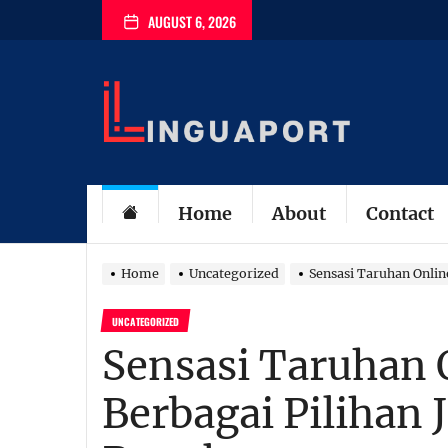
Skip
AUGUST 6, 2026
to
the
content
Linguaport
Home
About
Contact
Home
Uncategorized
Sensasi Taruhan Online
UNCATEGORIZED
Sensasi Taruhan O
Berbagai Pilihan 