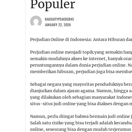
Populer
NAUGHTYPEACOCK45
JANUARY 22, 2026
Perjudian Online di Indonesia: Antara Hiburan da
Perjudian online menjadi topik yang semakin han
semakin mudahnya akses ke internet, banyak ora
peruntungannya dalam dunia perjudian online. N
memberikan hiburan, perjudian juga bisa membaw
Sebagai negara yang mayoritas penduduknya ber
dianjurkan dalam ajaran agama. Namun, hingga saa
yang dilakukan oleh sebagian masyarakat Indonesi
situs-situs judi online yang bisa diakses dengan
Namun, perlu diingat bahwa bermain judi online j
Salah satu risiko yang bisa terjadi adalah kecan
online, seseorang bisa dengan mudah terjerumus 