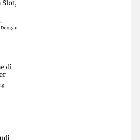
 Slot,
n
. Dengan
e di
er
ng
udi