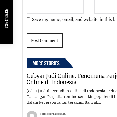
PREVIOUS POST
Save my name, email, and website in this b
MORE STORIES
Gebyar Judi Online: Fenomena Per
Online di Indonesia
[ad_1] Judul: Perjudian Online di Indonesia: Pelu
Tantangan Perjudian online semakin populer di I
dalam beberapa tahun terakhir. Banyak...
NAUGHTYPEACOCK45