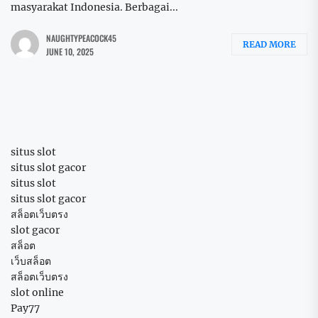
masyarakat Indonesia. Berbagai...
NAUGHTYPEACOCK45
READ MORE
JUNE 10, 2025
situs slot
situs slot gacor
situs slot
situs slot gacor
สล็อตเว็บตรง
slot gacor
สล็อต
เว็บสล็อต
สล็อตเว็บตรง
slot online
Pay77