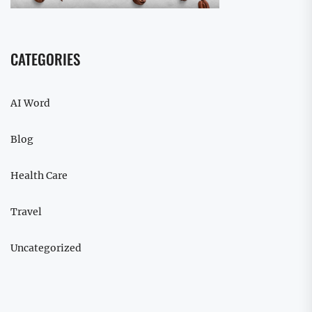
CATEGORIES
AI Word
Blog
Health Care
Travel
Uncategorized